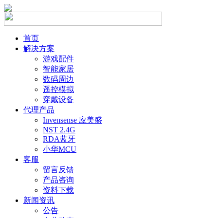
首页
解决方案
游戏配件
智能家居
数码周边
遥控模拟
穿戴设备
代理产品
Invensense 应美盛
NST 2.4G
RDA蓝牙
小华MCU
客服
留言反馈
产品咨询
资料下载
新闻资讯
公告